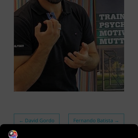
←
David Gordo
Fernando Batista
→